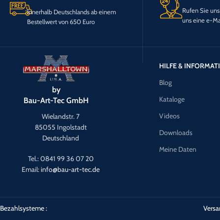
Rufen Sie uns
Innerhalb Deutschlands ab einem
uns eine e-Ma
Bestellwert von 650 Euro
HILFE & INFORMA
Blog
by
Kataloge
Bau-Art-Tec GmbH
Videos
Wielandstr. 7
85055 Ingolstadt
Downloads
Deutschland
Meine Daten
Tel.: 0841 99 36 07 20
Email:
info@bau-art-tec.de
Bezahlsysteme :
Versa