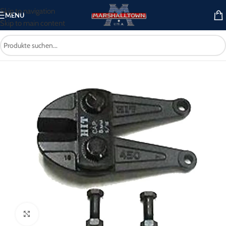
Skip to navigation
MENU
Skip to main content
Start
/
Betonwerkzeug
/
Bolzenschneider
/
Ersatzkopf
Click to enlarge