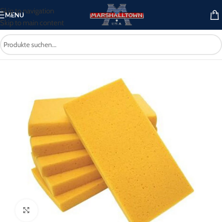
Skip to navigation
MENU
Skip to main content
/Verputz-/Malerei- und Wandwerkzeuge
/
Glätter und Zubehör
/
Zubehör
Click to enlarge