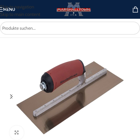
Skip to navigation
MENU
Skip to main content
Start
/
Betonwerkzeug
/
Kellen
/
Glättkellen
Click to enlarge