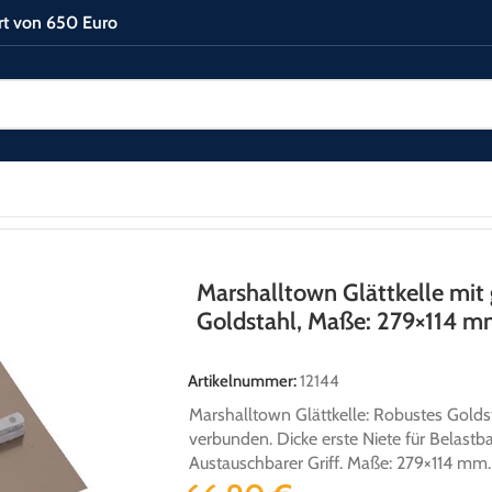
rt von 650 Euro
it gebogener Holzgriff, Goldstahl, Maße: 279×114 mm
Marshalltown Glättkelle mit 
Goldstahl, Maße: 279×114 
Artikelnummer:
12144
Marshalltown Glättkelle: Robustes Golds
verbunden. Dicke erste Niete für Belastba
Austauschbarer Griff. Maße: 279×114 mm.