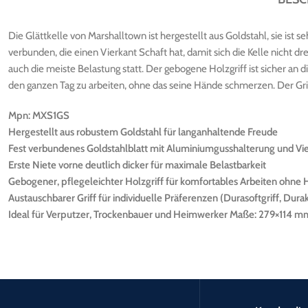
Die Glättkelle von Marshalltown ist hergestellt aus Goldstahl, sie ist 
verbunden, die einen Vierkant Schaft hat, damit sich die Kelle nicht dr
auch die meiste Belastung statt. Der gebogene Holzgriff ist sicher an 
den ganzen Tag zu arbeiten, ohne das seine Hände schmerzen. Der Grif
Mpn: MXS1GS
Hergestellt aus robustem Goldstahl für langanhaltende Freude
Fest verbundenes Goldstahlblatt mit Aluminiumgusshalterung und Vier
Erste Niete vorne deutlich dicker für maximale Belastbarkeit
Gebogener, pflegeleichter Holzgriff für komfortables Arbeiten ohn
Austauschbarer Griff für individuelle Präferenzen (Durasoftgriff, Durak
Ideal für Verputzer, Trockenbauer und Heimwerker Maße: 279×114 m