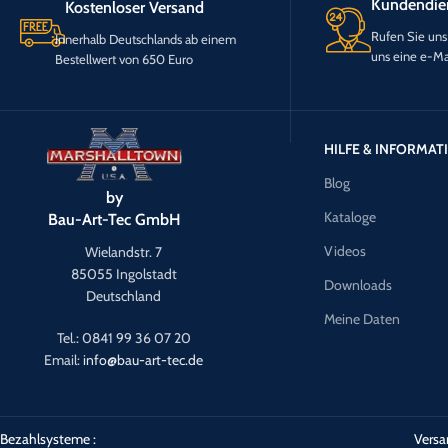
Kundendie
Kostenloser Versand
Rufen Sie uns
Innerhalb Deutschlands ab einem
uns eine e-Ma
Bestellwert von 650 Euro
HILFE & INFORMA
Blog
by
Kataloge
Bau-Art-Tec GmbH
Videos
Wielandstr. 7
85055 Ingolstadt
Downloads
Deutschland
Meine Daten
Tel.: 0841 99 36 07 20
Email:
info@bau-art-tec.de
Bezahlsysteme :
Versa