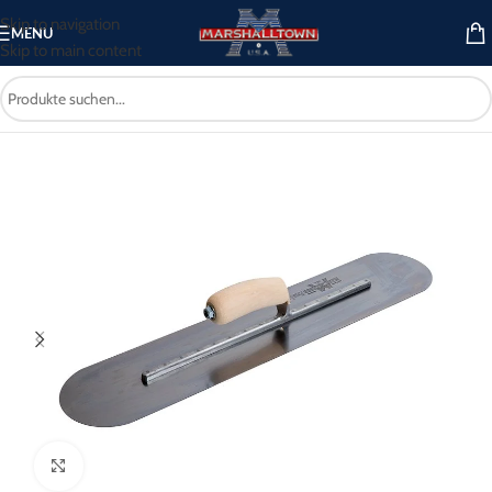
Skip to navigation
MENU
Skip to main content
Start
/
Betonwerkzeug
/
Kellen
/
Vollabgerundete Kellen
Click to enlarge