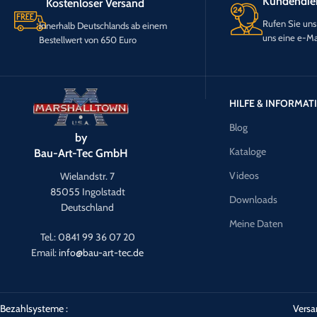
Kundendie
Kostenloser Versand
Rufen Sie uns
Innerhalb Deutschlands ab einem
uns eine e-Ma
Bestellwert von 650 Euro
HILFE & INFORMA
Blog
by
Kataloge
Bau-Art-Tec GmbH
Videos
Wielandstr. 7
85055 Ingolstadt
Downloads
Deutschland
Meine Daten
Tel.: 0841 99 36 07 20
Email:
info@bau-art-tec.de
Bezahlsysteme :
Versa