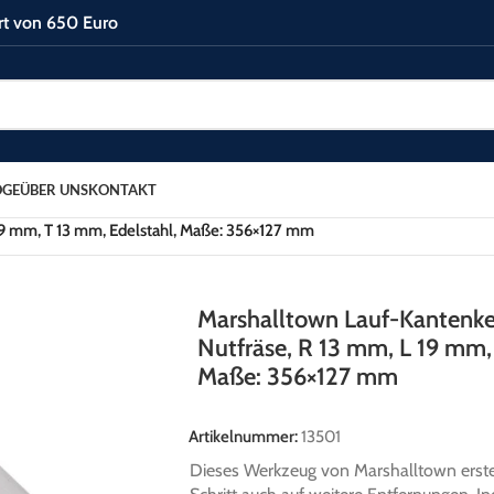
rt von 650 Euro
OGE
ÜBER UNS
KONTAKT
räsen
/
 19 mm, T 13 mm, Edelstahl, Maße: 356×127 mm
Marshalltown Lauf-Kantenkel
Nutfräse, R 13 mm, L 19 mm,
Maße: 356×127 mm
Artikelnummer:
13501
Dieses Werkzeug von Marshalltown erste