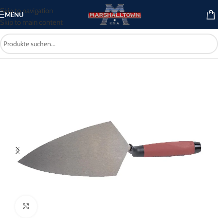
Skip to navigation
MENU
Skip to main content
Start
/
Maurerwerkzeuge
/
Kellen
/
Maurerkellen
Click to enlarge