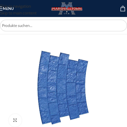
Skip to navigation
MENU
Skip to main content
Start
/
Dekorativer Beton
/
Stempel
Click to enlarge