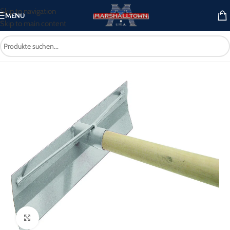
Skip to navigation
MENU
Skip to main content
Start
/
Betonwerkzeug
/
Betonverteiler
Click to enlarge