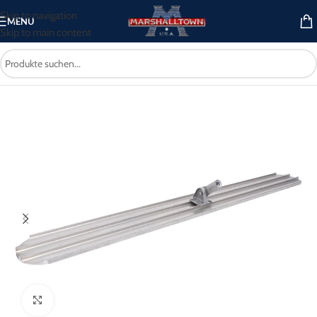
Skip to navigation
MENU
Skip to main content
Start
/
Betonwerkzeug
/
Bodenglätter
/
Magnesium Bodenglätter
Click to enlarge