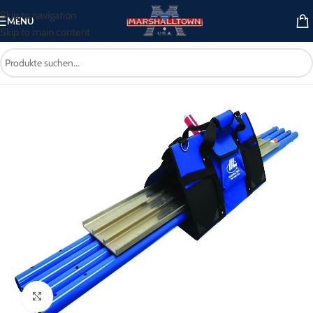
Skip to navigation
MENU
Skip to main content
Start
/
Betonwerkzeug
/
Bodenglätter
/
Finisher Tote Bodenglätter Set
Click to enlarge