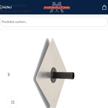
Skip to navigation
MENU
Skip to main content
ckenbau-/Verputz-/Malerei- und Wandwerkzeuge
/
Kellen
/
Hawk-Kellen
Click to enlarge