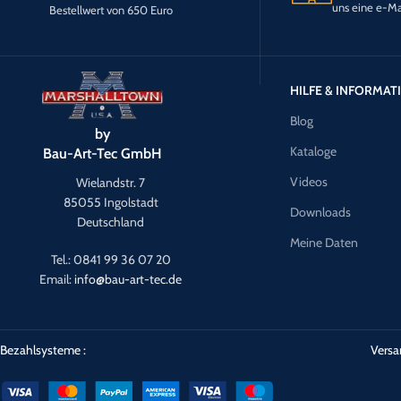
uns eine e-Ma
Bestellwert von 650 Euro
HILFE & INFORMA
Blog
by
Kataloge
Bau-Art-Tec GmbH
Videos
Wielandstr. 7
85055 Ingolstadt
Downloads
Deutschland
Meine Daten
Tel.: 0841 99 36 07 20
Email:
info@bau-art-tec.de
Bezahlsysteme :
Versa