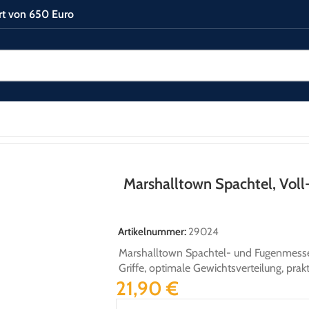
rt von 650 Euro
und Schaber
/
Spachtel
/
Marshalltown Spachtel, Voll-Edelstahl, 51 mm
Marshalltown Spachtel, Voll
Artikelnummer:
29024
Marshalltown Spachtel- und Fugenmesse
Griffe, optimale Gewichtsverteilung, pr
21,90
€