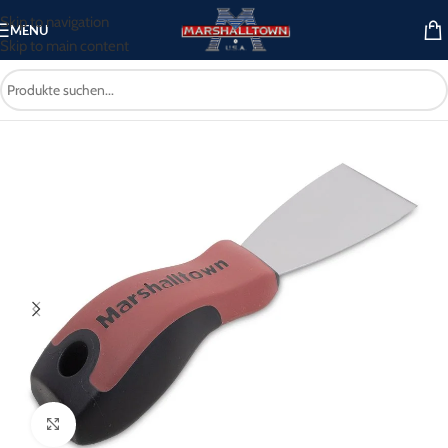
Skip to navigation
MENU
Skip to main content
rputz-/Malerei- und Wandwerkzeuge
/
Spachtel und Schaber
/
Spachtel
Click to enlarge