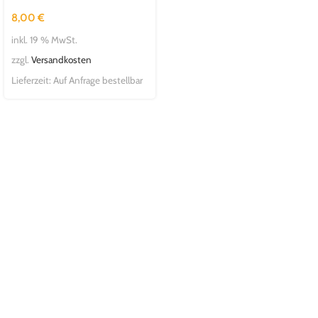
schwarz, Maße: 362x121x89
8,00
€
mm
inkl. 19 % MwSt.
zzgl.
Versandkosten
Lieferzeit:
Auf Anfrage bestellbar