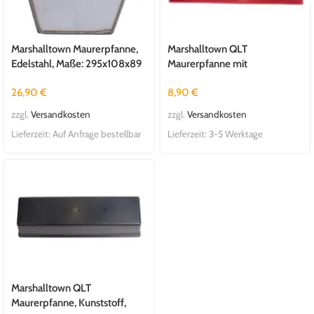
Marshalltown Maurerpfanne,
Marshalltown QLT
Edelstahl, Maße: 295x108x89
Maurerpfanne mit
mm
Hängelasche, Kunststoff, rot,
26,90
€
8,90
€
Maße: 352x121x83 mm
zzgl.
Versandkosten
zzgl.
Versandkosten
Lieferzeit:
Auf Anfrage bestellbar
Lieferzeit:
3-5 Werktage
Marshalltown QLT
Maurerpfanne, Kunststoff,