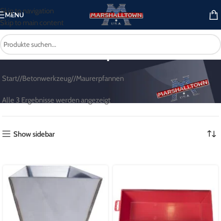
Skip to navigation
MENU
Skip to main content
Maurerpfannen
Start
/
Betonwerkzeug
/
Maurerpfannen
Alle 3 Ergebnisse werden angezeigt
Show sidebar