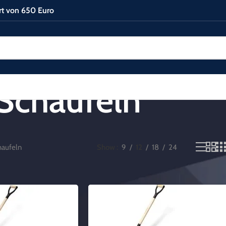
rt von 650 Euro
Schaufeln
haufeln
Show
9
12
18
24