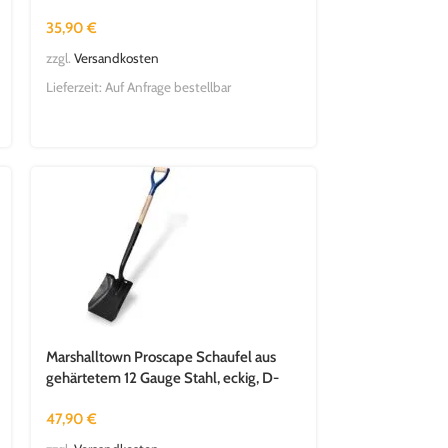
Länge: 660 mm
35,90
€
zzgl.
Versandkosten
Lieferzeit:
Auf Anfrage bestellbar
Marshalltown Proscape Schaufel aus
gehärtetem 12 Gauge Stahl, eckig, D-
Griff, Holzstiel 787 mm
47,90
€