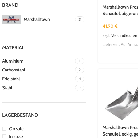
BRAND
Marshalltown Pros
Schaufel, abgerund
Marshalltown
21
762 mm
41,90
€
zzgl.
Versandkosten
Lieferzeit:
Auf Anfra
MATERIAL
Aluminium
1
Carbonstahl
2
Edelstahl
4
Stahl
14
LAGERBESTAND
Marshalltown Pros
On sale
Schaufel, eckig, g
In stock