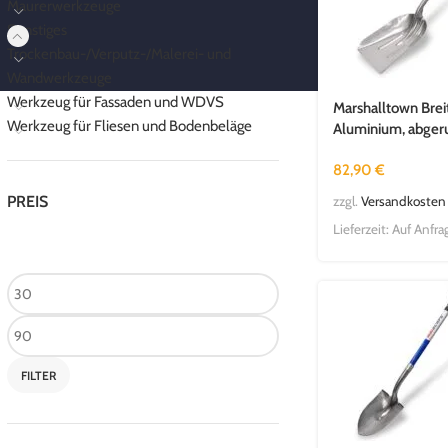
Maurerwerkzeuge
Sonstiges
Trockenbau-/Verputz-/Malerei- und
Wandwerkzeuge
Werkzeug für Fassaden und WDVS
Marshalltown Brei
Werkzeug für Fliesen und Bodenbeläge
Aluminium, abgeru
Holzstiel 762 mm
82,90
€
PREIS
zzgl.
Versandkosten
Lieferzeit:
Auf Anfra
FILTER