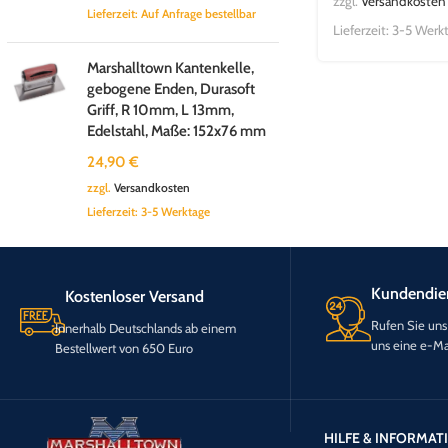
zzgl.
Versandkosten
Lieferzeit:
Auf Anfrage bestellbar
Lieferzeit:
3-5 Werk
Marshalltown Kantenkelle,
gebogene Enden, Durasoft
Griff, R 10mm, L 13mm,
Edelstahl, Maße: 152x76 mm
24,90
€
zzgl.
Versandkosten
Lieferzeit:
3-5 Werktage
Kundendie
Kostenloser Versand
Rufen Sie uns
Innerhalb Deutschlands ab einem
uns eine e-Ma
Bestellwert von 650 Euro
HILFE & INFORMA