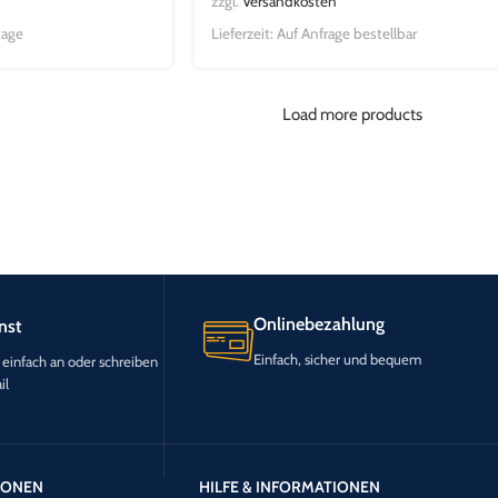
zzgl.
Versandkosten
tage
Lieferzeit:
Auf Anfrage bestellbar
Load more products
Onlinebezahlung
nst
Einfach, sicher und bequem
 einfach an oder schreiben
il
TIONEN
HILFE & INFORMATIONEN