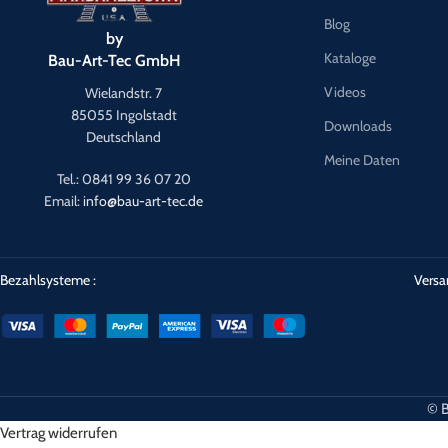
Blog
by
Kataloge
Bau-Art-Tec GmbH
Videos
Wielandstr. 7
85055 Ingolstadt
Downloads
Deutschland
Meine Daten
Tel.: 0841 99 36 07 20
Email:
info@bau-art-tec.de
Bezahlsysteme :
Versa
© B
Vertrag widerrufen