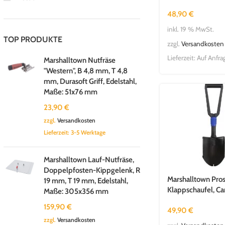
Stiel, 1219 mm
48,90
€
inkl. 19 % MwSt.
TOP PRODUKTE
zzgl.
Versandkosten
Lieferzeit:
Auf Anfra
Marshalltown Nutfräse
"Western", B 4,8 mm, T 4,8
mm, Durasoft Griff, Edelstahl,
Maße: 51x76 mm
23,90
€
zzgl.
Versandkosten
Lieferzeit:
3-5 Werktage
Marshalltown Lauf-Nutfräse,
Doppelpfosten-Kippgelenk, R
Marshalltown Pro
19 mm, T 19 mm, Edelstahl,
Klappschaufel, Ca
Maße: 305x356 mm
mm
159,90
€
49,90
€
zzgl.
Versandkosten