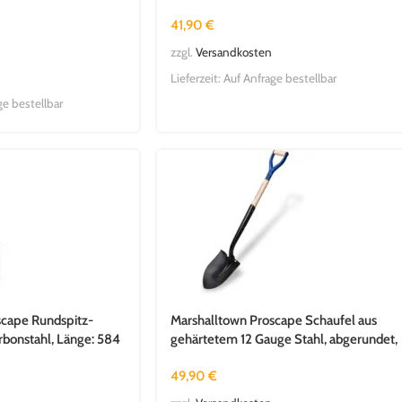
Stiel, Länge: 660 mm
41,90
€
zzgl.
Versandkosten
Lieferzeit:
Auf Anfrage bestellbar
ge bestellbar
scape Rundspitz-
Marshalltown Proscape Schaufel aus
rbonstahl, Länge: 584
gehärtetem 12 Gauge Stahl, abgerundet,
D-Griff, Holzstiel 787 mm
49,90
€